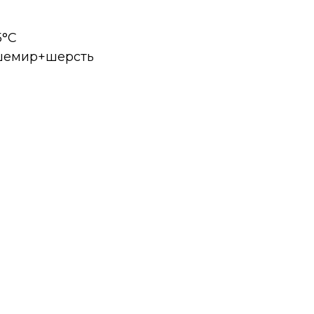
5°C
ашемир+шерсть
а