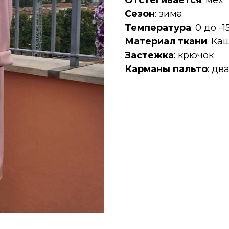
Отстёгивается
: мех
Сезон
: зима
Температура
: 0 до -1
Материал ткани
: К
Застежка
: крючок
Карманы пальто
: дв