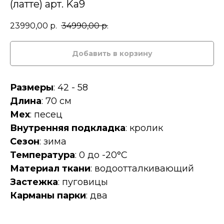
(латте) арт. Ka9
23990,00
р.
34990,00
р.
Добавить в корзину
Размеры
: 42 - 58
Длина
: 70 см
Мех
: песец
Внутренняя подкладка
: кролик
Сезон
: зима
Температура
: 0 до -20°C
Материал ткани
: водоотталкивающий
Застежка
: пуговицы
Карманы парки
: два