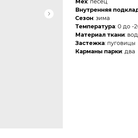
Мех
: песец
Внутренняя подкла
Сезон
: зима
Температура
: 0 до -
Материал ткани
: в
Застежка
: пуговицы
Карманы парки
: два