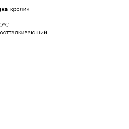
дка
: кролик
20°C
одоотталкивающий