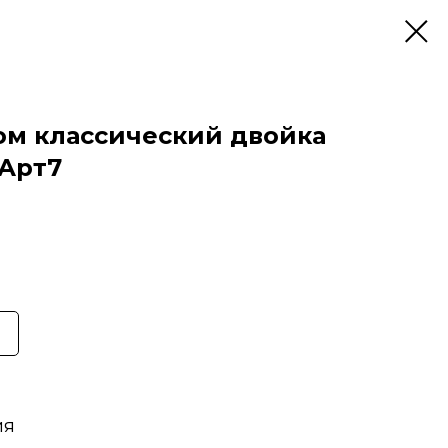
м классический двойка
 Арт7
ия