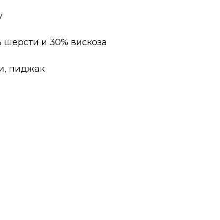
у
% шерсти и 30% вискоза
ки, пиджак