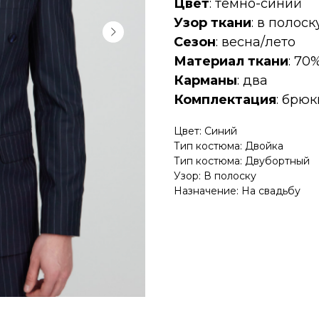
Цвет
: темно-синий
Узор ткани
: в полоск
Сезон
: весна/лето
Материал ткани
: 70
Карманы
: два
Комплектация
: брю
Цвет: Синий
Тип костюма: Двойка
Тип костюма: Двубортный
Узор: В полоску
Назначение: На свадьбу