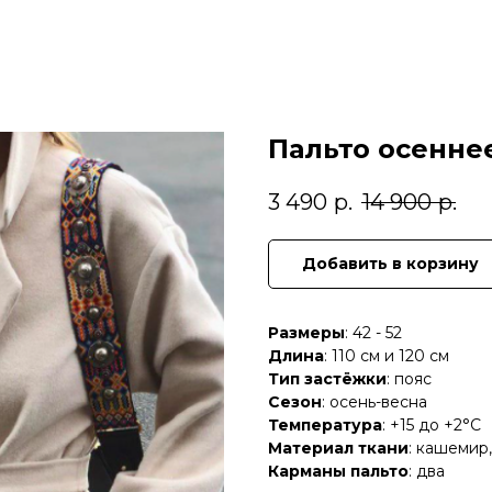
Пальто осенне
3 490
р.
14 900
р.
Добавить в корзину
Размеры
: 42 - 52
Длина
: 110 см и 120 см
Тип застёжки
: пояс
Сезон
: осень-весна
Температура
: +15 до +2°C
Материал ткани
: кашемир,
Карманы пальто
: два