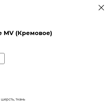
е MV (Кремовое)
 шерсть, ткань