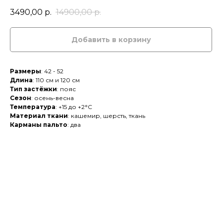
3490,00
р.
14900,00
р.
Добавить в корзину
Размеры
: 42 - 52
Длина
: 110 см и 120 см
Тип застёжки
: пояс
Сезон
: осень-весна
Температура
: +15 до +2°C
Материал ткани
: кашемир, шерсть, ткань
Карманы пальто
: два