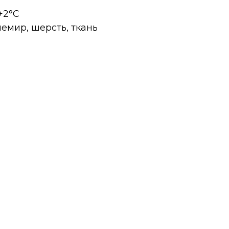
 +2°C
шемир, шерсть, ткань
а