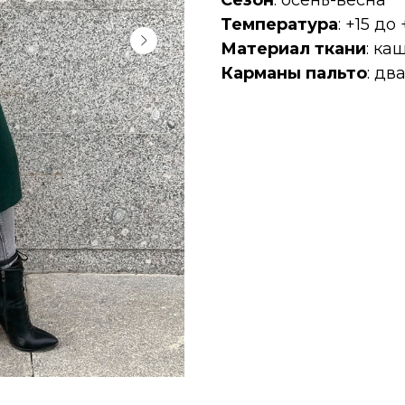
Сезон
: осень-весна
Температура
: +15 до
Материал ткани
: ка
Карманы пальто
: дв