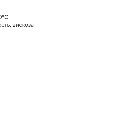
 0°C
рсть, вискоза
а