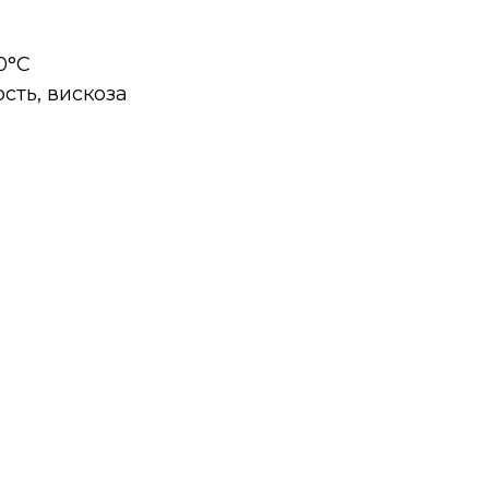
 0°C
рсть, вискоза
а