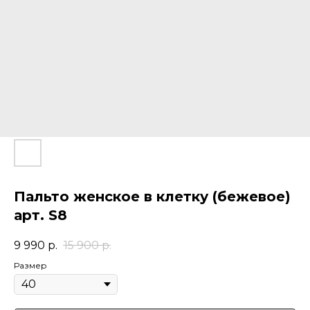
Пальто женское в клетку (бежевое)
арт. S8
9 990
р.
15 900
р.
Размер