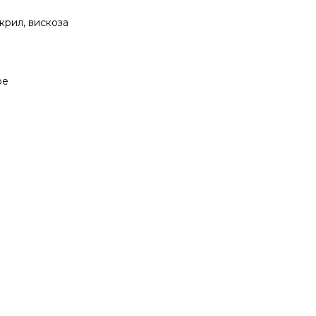
акрил, вискоза
ое