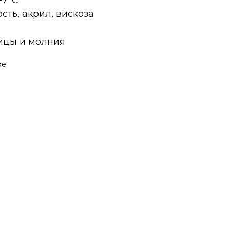
 -7°C
рсть, акрил, вискоза
а
вицы и молния
ое