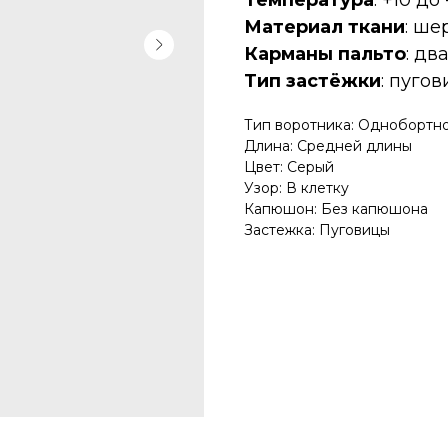
Температура
: +10 до
Материал ткани
: ше
Карманы пальто
: дв
Тип застёжки
: пуго
Тип воротника: Однобортн
Длина: Средней длины
Цвет: Серый
Узор: В клетку
Капюшон: Без капюшона
Застежка: Пуговицы