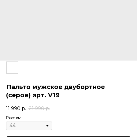
Пальто мужское двубортное
(серое) арт. V19
11 990
р.
21 990
р.
Размер