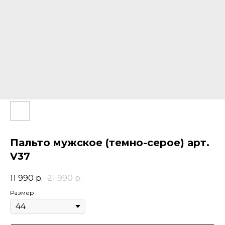
Пальто мужское (темно-серое) арт.
V37
11 990
р.
21 990
р.
Размер