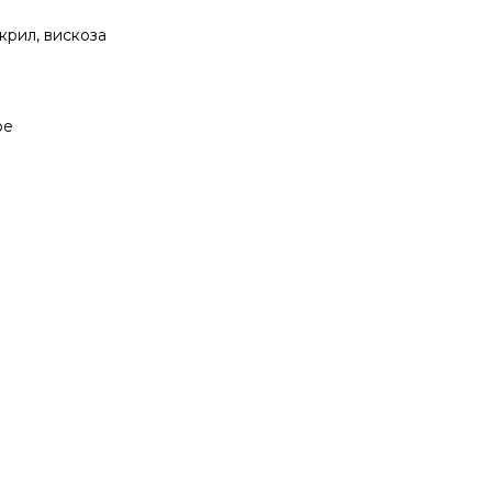
акрил, вискоза
ое