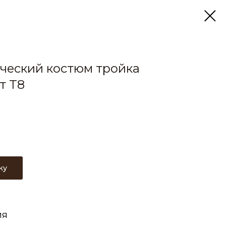
ческий костюм тройка
т T8
ку
ия