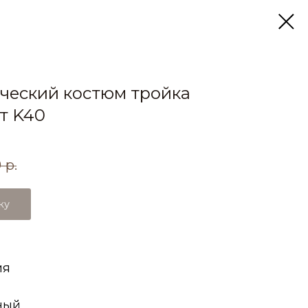
ческий костюм тройка
т K40
0
р.
ку
ия
ный