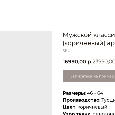
Мужской класси
(коричневый) ар
SKU:
16990,00
р.
23990,0
Записаться на пример
Размеры
: 46 - 64
Производство
: Турц
Цвет
: коричневый
Узор ткани
: однотон