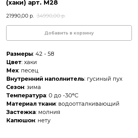
(хаки) арт. М28
21990,00
р.
34990,00
р.
Добавить в корзину
Размеры
: 42 - 58
Цвет
: хаки
Мех
: песец
Внутренний наполнитель
: гусиный пух
Сезон
: зима
Температура
: 0 до -30°C
Материал ткани
: водоотталкивающий
Застежка
: молния
Капюшон
: нету