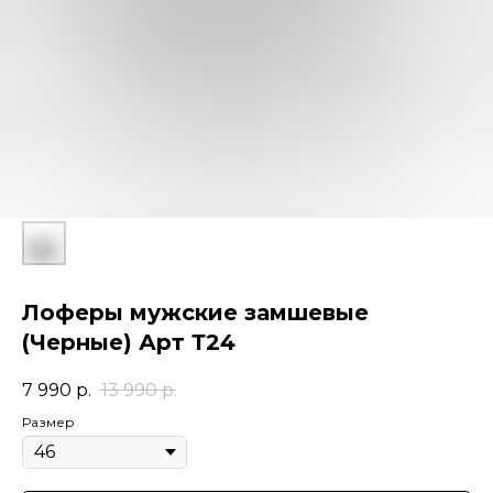
Лоферы мужские замшевые
(Черные) Арт Т24
7 990
р.
13 990
р.
Размер