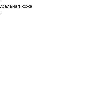
е
туральная кожа
й