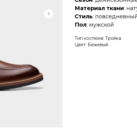
Сезон
: демисезонны
Материал ткани
: на
Стиль
: повседневны
Пол
: мужской
Тип костюма: Тройка
Цвет: Бежевый