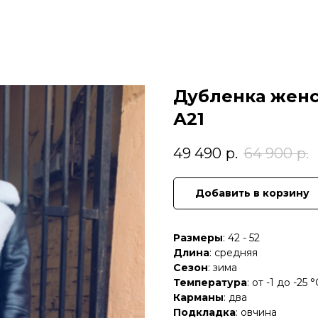
Дубленка женск
А21
49 490
р.
64 900
р.
Добавить в корзину
Размеры
: 42 - 52
Длина
: средняя
Сезон
: зима
Температура
: от -1 до -25 °
Карманы
: два
Подкладка
: овчина